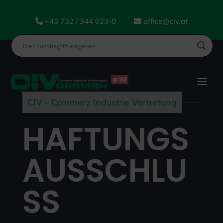
+43 732 / 344 023-0
office@civ.at
CIV - Commerz Industrie Vertretung
HAFTUNGS
AUSSCHLU
SS